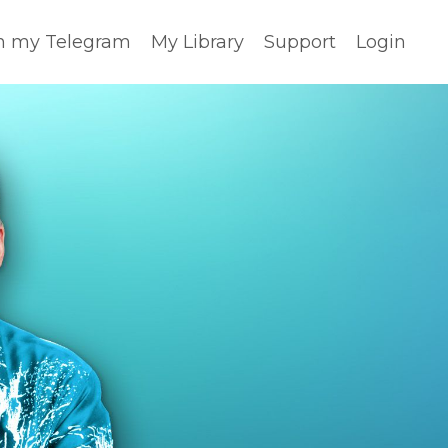
n my Telegram
My Library
Support
Login