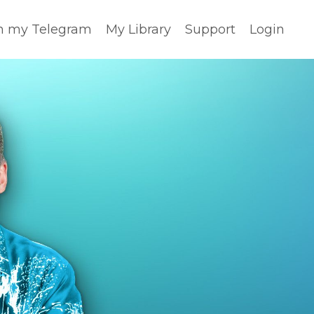
n my Telegram
My Library
Support
Login