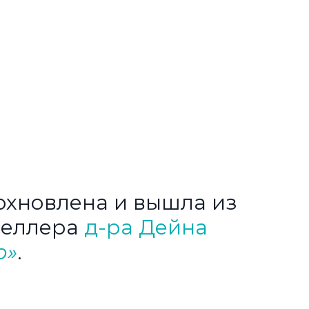
охновлена и вышла из ​​
селлера
д-ра Дейна
р»
.