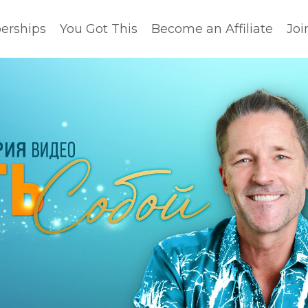
rships
You Got This
Become an Affiliate
Joi