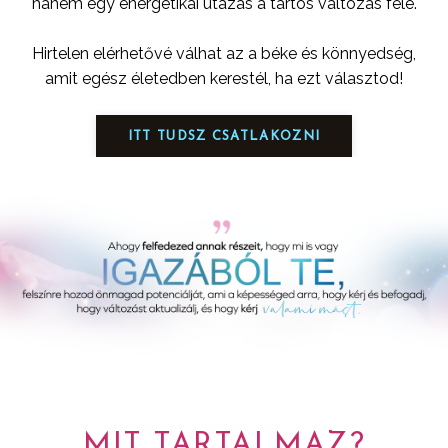
hanem egy energetikai utazás a tartós változás felé.
Hirtelen elérhetővé válhat az a béke és könnyedség,
amit egész életedben kerestél, ha ezt választod!
ITT TUDSZ CSATLAKOZNI
MIT TARTALMAZ?