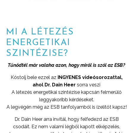
MI A LÉTEZÉS
ENERGETIKAI
SZINTÉZISE?
Tűnődtél már valaha azon, hogy miről is szól az ESB?
Kóstolj bele ezzel az
INGYENES videósorozattal,
ahol Dr. Dain Heer
sorra veszi
A létezés energetikai szintézise kapcsán felmerülő
leggyakoribb kérdéseket.
A legvégén még az ESB tanfolyamból is ízelítőt kapsz!
Dr. Dain Heer arra invitál, hogy felfedezd az ESB
csodáit. Ez nem valami légből kapott elképzelés,