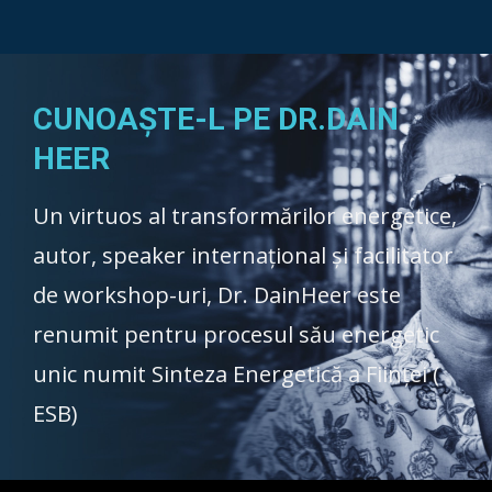
CUNOAȘTE-L PE DR.DAIN
HEER
Un virtuos al transformărilor energetice,
autor, speaker internațional și facilitator
de workshop-uri, Dr. DainHeer este
renumit pentru procesul său energetic
unic numit Sinteza Energetică a Ființei (
ESB)