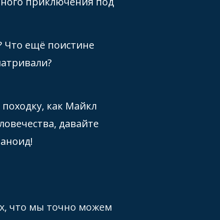
льного приключения под
е? Что ещё поистине
матривали?
 походку, как Майкл
ловечества, давайте
маноид!
х, что мы точно можем