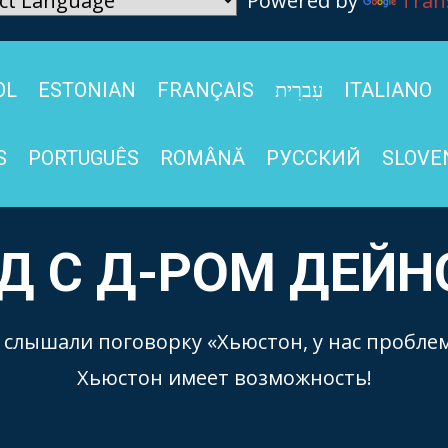
Powered by
Tran
OL
ESTONIAN
FRANÇAIS
עִברִית
ITALIANO
S
PORTUGUÊS
ROMÂNĂ
РУССКИЙ
SLOVE
Д С Д-РОМ ДЕЙ
слышали поговорку «Хьюстон, у нас проблем
Хьюстон имеет возможность!