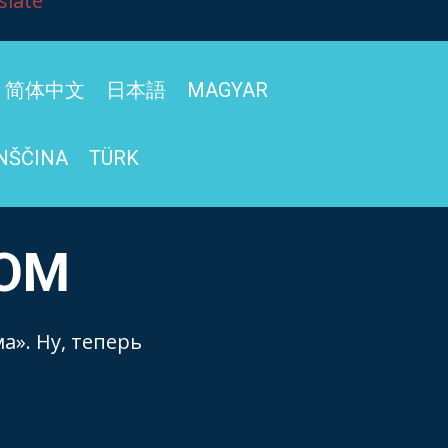
slate
简体中文
日本語
MAGYAR
NŠČINA
TÜRK
НОМ
а». Ну, теперь